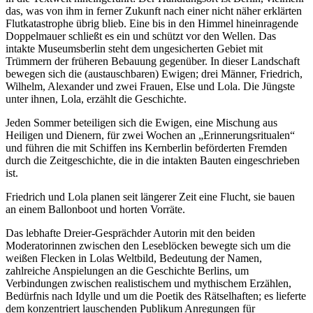
das, was von ihm in ferner Zukunft nach einer nicht näher erklärten
Flutkatastrophe übrig blieb. Eine bis in den Himmel hineinragende
Doppelmauer schließt es ein und schützt vor den Wellen. Das
intakte Museumsberlin steht dem ungesicherten Gebiet mit
Trümmern der früheren Bebauung gegenüber. In dieser Landschaft
bewegen sich die (austauschbaren) Ewigen; drei Männer, Friedrich,
Wilhelm, Alexander und zwei Frauen, Else und Lola. Die Jüngste
unter ihnen, Lola, erzählt die Geschichte.
Jeden Sommer beteiligen sich die Ewigen, eine Mischung aus
Heiligen und Dienern, für zwei Wochen an „Erinnerungsritualen“
und führen die mit Schiffen ins Kernberlin beförderten Fremden
durch die Zeitgeschichte, die in die intakten Bauten eingeschrieben
ist.
Friedrich und Lola planen seit längerer Zeit eine Flucht, sie bauen
an einem Ballonboot und horten Vorräte.
Das lebhafte Dreier-Gesprächder Autorin mit den beiden
Moderatorinnen zwischen den Leseblöcken bewegte sich um die
weißen Flecken in Lolas Weltbild, Bedeutung der Namen,
zahlreiche Anspielungen an die Geschichte Berlins, um
Verbindungen zwischen realistischem und mythischem Erzählen,
Bedürfnis nach Idylle und um die Poetik des Rätselhaften; es lieferte
dem konzentriert lauschenden Publikum Anregungen für